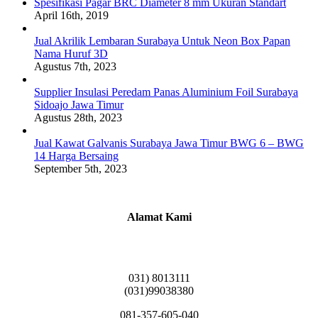
Spesifikasi Pagar BRC Diameter 8 mm Ukuran Standart
April 16th, 2019
Jual Akrilik Lembaran Surabaya Untuk Neon Box Papan
Nama Huruf 3D
Agustus 7th, 2023
Supplier Insulasi Peredam Panas Aluminium Foil Surabaya
Sidoajo Jawa Timur
Agustus 28th, 2023
Jual Kawat Galvanis Surabaya Jawa Timur BWG 6 – BWG
14 Harga Bersaing
September 5th, 2023
Alamat Kami
Griya Candramas Blok FA-2, Betro, Pepe,
Kabupaten Sidoarjo, Jawa Timur 61253
031) 8013111
(031)99038380
081-357-605-040