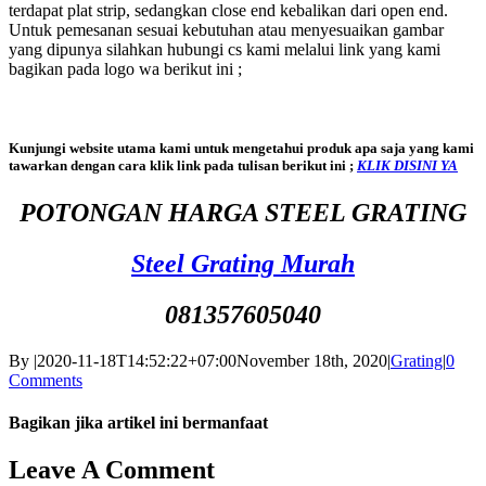
terdapat plat strip, sedangkan close end kebalikan dari open end.
Untuk pemesanan sesuai kebutuhan atau menyesuaikan gambar
yang dipunya silahkan hubungi cs kami melalui link yang kami
bagikan pada logo wa berikut ini ;
Kunjungi website utama kami untuk mengetahui produk apa saja yang kami
tawarkan dengan cara klik link pada tulisan berikut ini ;
KLIK DISINI YA
POTONGAN HARGA STEEL GRATING
Steel Grating Murah
081357605040
By
|
2020-11-18T14:52:22+07:00
November 18th, 2020
|
Grating
|
0
Comments
Bagikan jika artikel ini bermanfaat
Facebook
Twitter
Reddit
LinkedIn
WhatsApp
Tumblr
Pinterest
Vk
Email
Leave A Comment