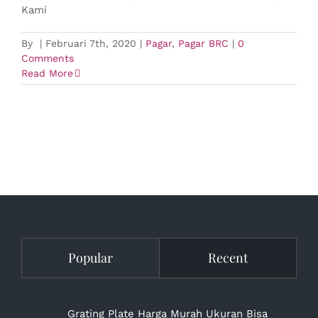
Kami
By
|
Februari 7th, 2020
|
Pagar
,
Pagar BRC
|
0
Comments
Read More
Popular
Recent
Grating Plate Harga Murah Ukuran Bisa