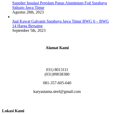
Supplier Insulasi Peredam Panas Aluminium Foil Surabaya
Sidoajo Jawa Timur
Agustus 28th, 2023
Jual Kawat Galvanis Surabaya Jawa Timur BWG 6 – BWG
14 Harga Bersaing
September 5th, 2023
Alamat Kami
Griya Candramas Blok FA-2, Betro, Pepe,
Kabupaten Sidoarjo, Jawa Timur 61253
031) 8013111
(031)99038380
081-357-605-040
karyautama.steel@gmail.com
Lokasi Kami