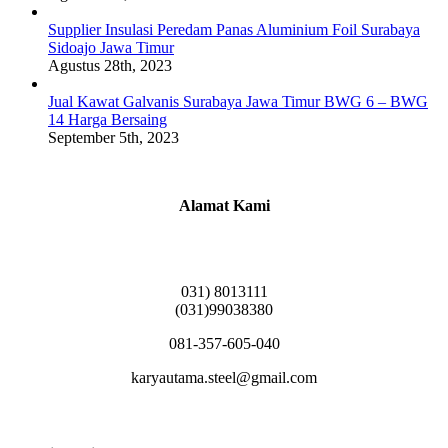
Supplier Insulasi Peredam Panas Aluminium Foil Surabaya
Sidoajo Jawa Timur
Agustus 28th, 2023
Jual Kawat Galvanis Surabaya Jawa Timur BWG 6 – BWG
14 Harga Bersaing
September 5th, 2023
Alamat Kami
Griya Candramas Blok FA-2, Betro, Pepe,
Kabupaten Sidoarjo, Jawa Timur 61253
031) 8013111
(031)99038380
081-357-605-040
karyautama.steel@gmail.com