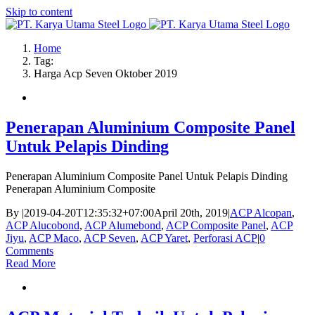
Skip to content
Home
Tag:
Harga Acp Seven Oktober 2019
Penerapan Aluminium Composite Panel
Untuk Pelapis Dinding
Penerapan Aluminium Composite Panel Untuk Pelapis Dinding
Penerapan Aluminium Composite
By
|
2019-04-20T12:35:32+07:00
April 20th, 2019
|
ACP Alcopan
,
ACP Alucobond
,
ACP Alumebond
,
ACP Composite Panel
,
ACP
Jiyu
,
ACP Maco
,
ACP Seven
,
ACP Yaret
,
Perforasi ACP
|
0
Comments
Read More