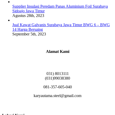
Supplier Insulasi Peredam Panas Aluminium Foil Surabaya
Sidoajo Jawa Timur
Agustus 28th, 2023
Jual Kawat Galvanis Surabaya Jawa Timur BWG 6 – BWG
14 Harga Bersaing
September 5th, 2023
Alamat Kami
Griya Candramas Blok FA-2, Betro, Pepe,
Kabupaten Sidoarjo, Jawa Timur 61253
031) 8013111
(031)99038380
081-357-605-040
karyautama.steel@gmail.com