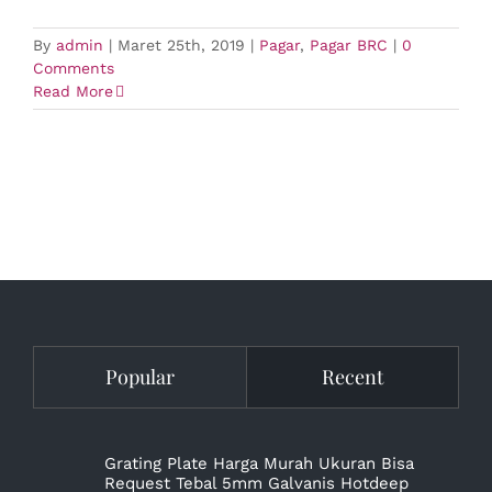
By
admin
|
Maret 25th, 2019
|
Pagar
,
Pagar BRC
|
0
Comments
Read More
Popular
Recent
Grating Plate Harga Murah Ukuran Bisa
Request Tebal 5mm Galvanis Hotdeep