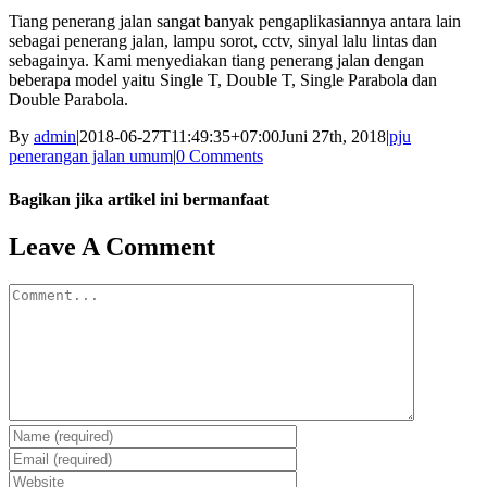
Tiang penerang jalan sangat banyak pengaplikasiannya antara lain
sebagai penerang jalan, lampu sorot, cctv, sinyal lalu lintas dan
sebagainya. Kami menyediakan tiang penerang jalan dengan
beberapa model yaitu Single T, Double T, Single Parabola dan
Double Parabola.
By
admin
|
2018-06-27T11:49:35+07:00
Juni 27th, 2018
|
pju
penerangan jalan umum
|
0 Comments
Bagikan jika artikel ini bermanfaat
Facebook
Twitter
Reddit
LinkedIn
WhatsApp
Tumblr
Pinterest
Vk
Email
Leave A Comment
Comment