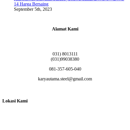
14 Harga Bersaing
September 5th, 2023
Alamat Kami
Griya Candramas Blok FA-2, Betro, Pepe,
Kabupaten Sidoarjo, Jawa Timur 61253
031) 8013111
(031)99038380
081-357-605-040
karyautama.steel@gmail.com
Lokasi Kami