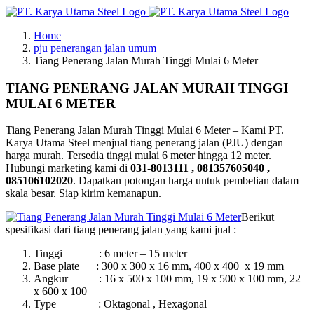
Skip
to
Home
content
pju penerangan jalan umum
Tiang Penerang Jalan Murah Tinggi Mulai 6 Meter
TIANG PENERANG JALAN MURAH TINGGI
MULAI 6 METER
Tiang Penerang Jalan Murah Tinggi Mulai 6 Meter – Kami PT.
Karya Utama Steel menjual tiang penerang jalan (PJU) dengan
harga murah. Tersedia tinggi mulai 6 meter hingga 12 meter.
Hubungi marketing kami di
031-8013111 , 081357605040 ,
085106102020
. Dapatkan potongan harga untuk pembelian dalam
skala besar. Siap kirim kemanapun.
Berikut
spesifikasi dari tiang penerang jalan yang kami jual :
Tinggi : 6 meter – 15 meter
Base plate : 300 x 300 x 16 mm, 400 x 400 x 19 mm
Angkur : 16 x 500 x 100 mm, 19 x 500 x 100 mm, 22
x 600 x 100
Type : Oktagonal , Hexagonal