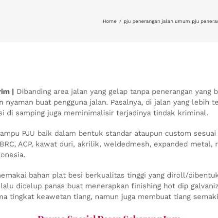
Home
pju penerangan jalan umum
,
pju pener
im |
Dibanding area jalan yang gelap tanpa penerangan yang ba
nyaman buat pengguna jalan. Pasalnya, di jalan yang lebih t
 di samping juga meminimalisir terjadinya tindak kriminal.
lampu PJU baik dalam bentuk standar ataupun custom sesuai 
BRC, ACP, kawat duri, akrilik, weldedmesh, expanded metal, ra
onesia.
makai bahan plat besi berkualitas tinggi yang diroll/diben
g lalu dicelup panas buat menerapkan finishing hot dip galvan
 tingkat keawetan tiang, namun juga membuat tiang semakin