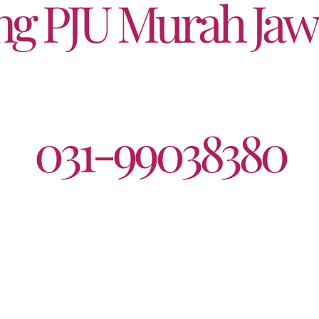
ang PJU Murah Ja
031-99038380