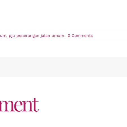
mum
,
pju penerangan jalan umum
|
0 Comments
mment