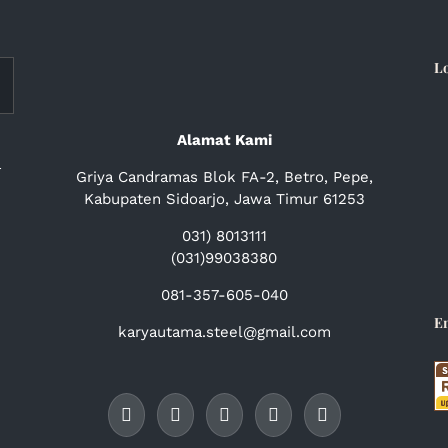
L
Alamat Kami
a
Griya Candramas Blok FA-2, Betro, Pepe,
Kabupaten Sidoarjo, Jawa Timur 61253
031) 8013111
(031)99038380
081-357-605-040
E
karyautama.steel@gmail.com