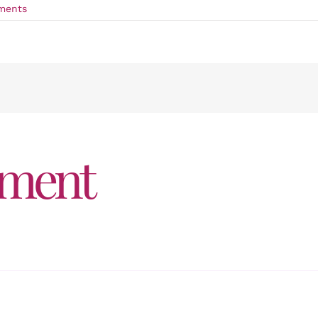
ments
mment