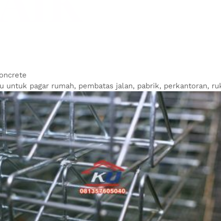
AIK
Concrete
tu untuk pagar rumah, pembatas jalan, pabrik, perkantoran, ru