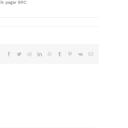
rik pagar BRC
Facebook
Twitter
Reddit
LinkedIn
WhatsApp
Tumblr
Pinterest
Vk
Email