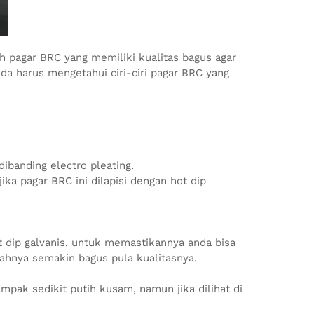
 pagar BRC yang memiliki kualitas bagus agar
da harus mengetahui ciri-ciri pagar BRC yang
dibanding electro pleating.
ka pagar BRC ini dilapisi dengan hot dip
ot dip galvanis, untuk memastikannya anda bisa
mahnya semakin bagus pula kualitasnya.
ampak sedikit putih kusam, namun jika dilihat di