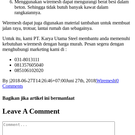
Menggunakan wiremesh dapat mengurangi berat besi dalam
beton. Sehingga tidak butuh banyak kawat dalam
rangkaiannya.
Wiremesh dapat juga digunakan material tambahan untuk membuat
jalan raya, trotoar, lantai rumah dan sebagainya.
Untuk itu, kami PT. Karya Utama Steel membantu anda memenuhi
kebutuhan wiremesh dengan harga murah. Pesan segera dengan
menghubungi marketing kami di :
031-8013111
081357605040
085106102020
By
|
2018-06-27T14:26:46+07:00
Juni 27th, 2018
|
Wiremesh
|
0
Comments
Bagikan jika artikel ini bermanfaat
Facebook
Twitter
Reddit
LinkedIn
WhatsApp
Tumblr
Pinterest
Vk
Email
Leave A Comment
Comment