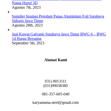
Nama Huruf 3D
Agustus 7th, 2023
Supplier Insulasi Peredam Panas Aluminium Foil Surabaya
Sidoajo Jawa Timur
Agustus 28th, 2023
Jual Kawat Galvanis Surabaya Jawa Timur BWG 6 – BWG
14 Harga Bersaing
September 5th, 2023
Alamat Kami
Griya Candramas Blok FA-2, Betro, Pepe,
Kabupaten Sidoarjo, Jawa Timur 61253
031) 8013111
(031)99038380
081-357-605-040
karyautama.steel@gmail.com