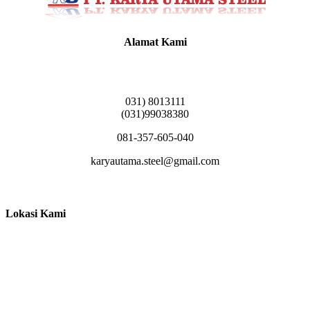
Alamat Kami
Griya Candramas Blok FA-2, Betro, Pepe,
Kabupaten Sidoarjo, Jawa Timur 61253
031) 8013111
(031)99038380
081-357-605-040
karyautama.steel@gmail.com
Lokasi Kami