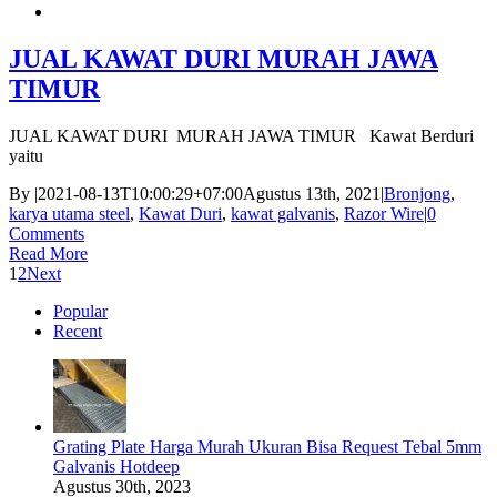
JUAL KAWAT DURI MURAH JAWA
TIMUR
JUAL KAWAT DURI MURAH JAWA TIMUR Kawat Berduri
yaitu
By
|
2021-08-13T10:00:29+07:00
Agustus 13th, 2021
|
Bronjong
,
karya utama steel
,
Kawat Duri
,
kawat galvanis
,
Razor Wire
|
0
Comments
Read More
1
2
Next
Popular
Recent
Grating Plate Harga Murah Ukuran Bisa Request Tebal 5mm
Galvanis Hotdeep
Agustus 30th, 2023