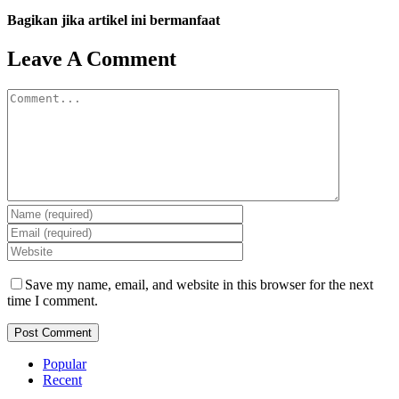
Bagikan jika artikel ini bermanfaat
Facebook
Twitter
Reddit
LinkedIn
WhatsApp
Tumblr
Pinterest
Vk
Email
Leave A Comment
Comment
Save my name, email, and website in this browser for the next
time I comment.
Popular
Recent