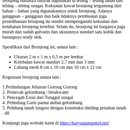
bronjong biasanya banyak digunakan di tebing – tebing tanah dan
tebing – tebing sungai. Kekuatan kawat bronjong tergantung dari
bahan – bahan yang digunakannya untuk bronjong. Adanya
gangguan – gangguan dan baik tidaknya pembuatan juga
pemeliharaan bronjong itu sendiri mempengaruhi kekuatan dan
ketahanan bronjong tersebut. Selain itu, bronjong ini harganya juga
murah dan sudah galvanis dan ukurannya standart satu kubik dan
barangnya ready stok.
Spesifikasi dari Bronjong ini, antara lain :
Ukuran 2 m x 1 m x 0,5 m per lembar
Ketebalan kawat standart 2,7 mm dan 3 mm
Lubang mesh 8 cm x 10 cm dan 10 cm x 12 cm
Kegunaan bronjong antara lain :
1.Perlindungan Jeluaran Gorong Gorong
2. Pemecah gelombang / breakwater
3. Pencegah Erosi dari Tunggul sungai
4. Pelindung Garis pantai akibat gelombang
5. Pelidung tanah longsor dengan konstruksi dinding penahan tanah
. dll
Kunjungi juga website kami di
https://karyautamasteel.net/