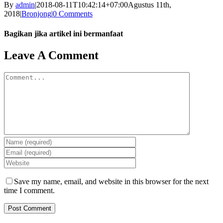
By
admin
|
2018-08-11T10:42:14+07:00
Agustus 11th,
2018
|
Bronjong
|
0 Comments
Bagikan jika artikel ini bermanfaat
Facebook
Twitter
Reddit
LinkedIn
WhatsApp
Tumblr
Pinterest
Vk
Email
Leave A Comment
Comment
Save my name, email, and website in this browser for the next
time I comment.