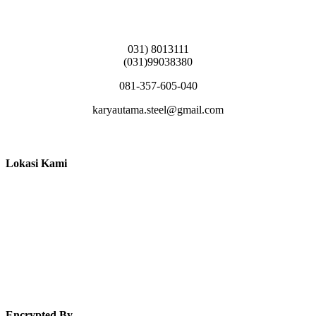
Griya Candramas Blok FA-2, Betro, Pepe,
Kabupaten Sidoarjo, Jawa Timur 61253
031) 8013111
(031)99038380
081-357-605-040
karyautama.steel@gmail.com
Lokasi Kami
Encrypted By