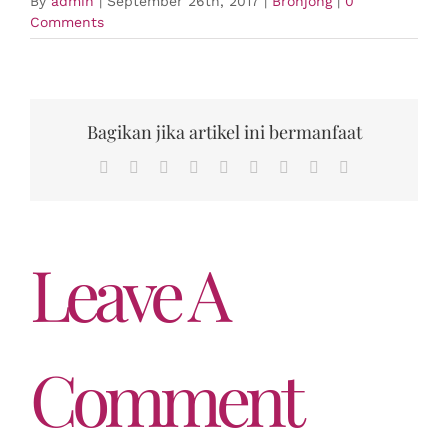
By
admin
|
September 26th, 2017
|
Bronjong
|
0
Comments
Bagikan jika artikel ini bermanfaat
Facebook
Twitter
Reddit
LinkedIn
WhatsApp
Tumblr
Pinterest
Vk
Email
Leave A
Comment