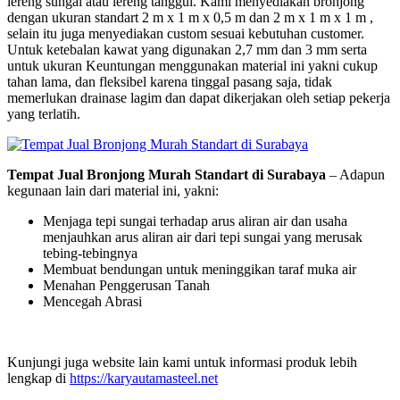
lereng sungai atau lereng tanggul. Kami menyediakan bronjong
dengan ukuran standart 2 m x 1 m x 0,5 m dan 2 m x 1 m x 1 m ,
selain itu juga menyediakan custom sesuai kebutuhan customer.
Untuk ketebalan kawat yang digunakan 2,7 mm dan 3 mm serta
untuk ukuran Keuntungan menggunakan material ini yakni cukup
tahan lama, dan fleksibel karena tinggal pasang saja, tidak
memerlukan drainase lagim dan dapat dikerjakan oleh setiap pekerja
yang terlatih.
Tempat Jual Bronjong Murah Standart di Surabaya
– Adapun
kegunaan lain dari material ini, yakni:
Menjaga tepi sungai terhadap arus aliran air dan usaha
menjauhkan arus aliran air dari tepi sungai yang merusak
tebing-tebingnya
Membuat bendungan untuk meninggikan taraf muka air
Menahan Penggerusan Tanah
Mencegah Abrasi
Kunjungi juga website lain kami untuk informasi produk lebih
lengkap di
https://karyautamasteel.net