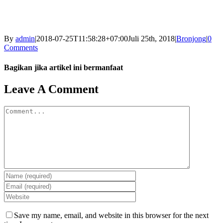
By
admin
|
2018-07-25T11:58:28+07:00
Juli 25th, 2018
|
Bronjong
|
0
Comments
Bagikan jika artikel ini bermanfaat
Facebook
Twitter
Reddit
LinkedIn
WhatsApp
Tumblr
Pinterest
Vk
Email
Leave A Comment
Comment
Save my name, email, and website in this browser for the next