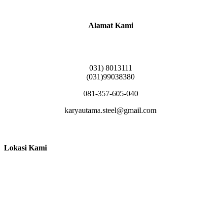
Alamat Kami
Griya Candramas Blok FA-2, Betro, Pepe,
Kabupaten Sidoarjo, Jawa Timur 61253
031) 8013111
(031)99038380
081-357-605-040
karyautama.steel@gmail.com
Lokasi Kami